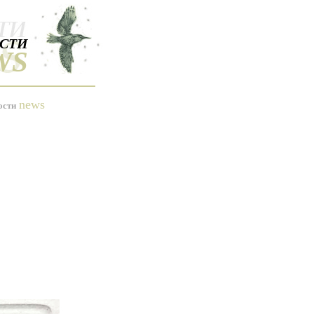
СТИ
WS
news
ости