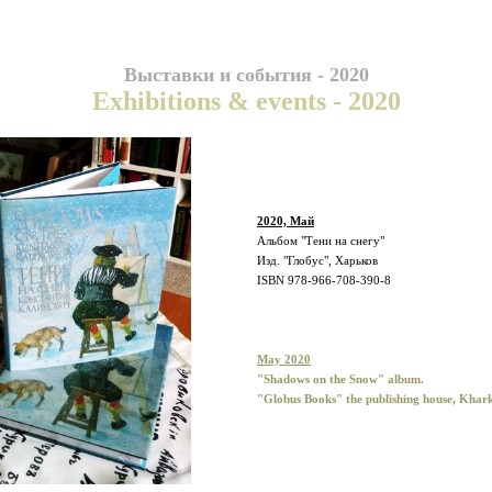
Выставки и события - 2020
Exhibitions & events - 2020
2020, Май
Альбом "Тени на снегу"
Изд. "Глобус", Харьков
ISBN 978-966-708-390-8
May 2020
"Shadows on the Snow" album.
"Globus Books" the publishing house, Khar