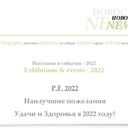
НОВО
NE
biography
painting
exlibris
etching
живопись
экслибрис
офорт
нов
Выставки и события - 2022
Exhibitions & events - 2022